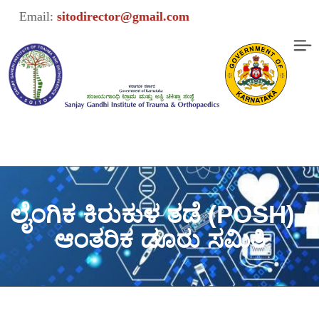
Email:
sitodirector@gmail.com
ಲೈಂಗಿಕ ಕಿರುಕುಳ ತಡೆ (POSH) /
ಆಂತರಿಕ ದೂರು ಸಮಿತಿ