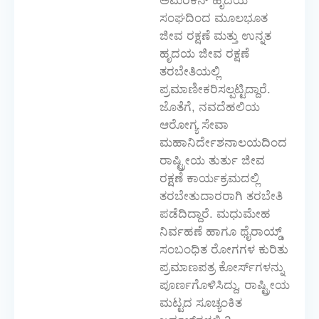
ಅಮೆರಿಕನ್ ಹೃದಯ
ಸಂಘದಿಂದ ಮೂಲಭೂತ
ಜೀವ ರಕ್ಷಣೆ ಮತ್ತು ಉನ್ನತ
ಹೃದಯ ಜೀವ ರಕ್ಷಣೆ
ತರಬೇತಿಯಲ್ಲಿ
ಪ್ರಮಾಣೀಕರಿಸಲ್ಪಟ್ಟಿದ್ದಾರೆ.
ಜೊತೆಗೆ, ನವದೆಹಲಿಯ
ಆರೋಗ್ಯ ಸೇವಾ
ಮಹಾನಿರ್ದೇಶನಾಲಯದಿಂದ
ರಾಷ್ಟ್ರೀಯ ತುರ್ತು ಜೀವ
ರಕ್ಷಣೆ ಕಾರ್ಯಕ್ರಮದಲ್ಲಿ
ತರಬೇತುದಾರರಾಗಿ ತರಬೇತಿ
ಪಡೆದಿದ್ದಾರೆ. ಮಧುಮೇಹ
ನಿರ್ವಹಣೆ ಹಾಗೂ ಥೈರಾಯ್ಡ್
ಸಂಬಂಧಿತ ರೋಗಗಳ ಕುರಿತು
ಪ್ರಮಾಣಪತ್ರ ಕೋರ್ಸ್‌ಗಳನ್ನು
ಪೂರ್ಣಗೊಳಿಸಿದ್ದು, ರಾಷ್ಟ್ರೀಯ
ಮಟ್ಟದ ಸೂಚ್ಯಂಕಿತ