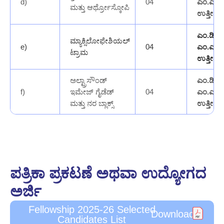
d)
04
ಎಂ.ಎಸ್
ಮತ್ತು ಆರ್ಥ್ರೋಸ್ಕೋಪಿ
ಉತ್ತೀರ್ಣ
ಎಂ.ಡಿ /
ಮ್ಯಾಕ್ಸಿಲೋಫೇಶಿಯಲ್
e)
04
ಎಂ.ಎಸ್
ಟ್ರಾಮ
ಉತ್ತೀರ್ಣ
ಅಲ್ಟ್ರಾಸೌಂಡ್
ಎಂ.ಡಿ /
f)
04
ಇಮೇಜ್ ಗೈಡೆಡ್
ಎಂ.ಎಸ್
ಮತ್ತು ನರ ಬ್ಲಾಕ್ಸ್
ಉತ್ತೀರ್ಣ
ಪತ್ರಿಕಾ ಪ್ರಕಟಣೆ ಅಥವಾ ಉದ್ಯೋಗದ
ಅರ್ಜಿ
Fellowship 2025-26 Selected
Download
Candidates List