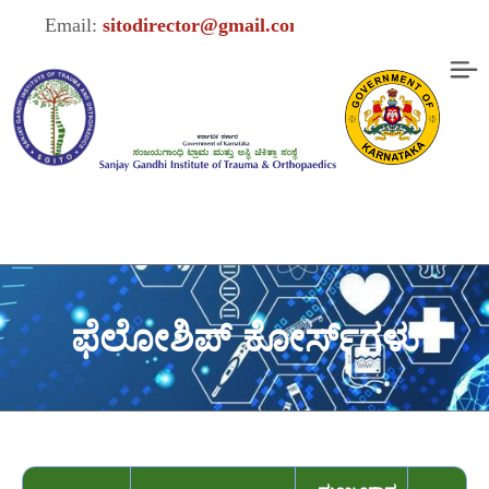
Email:
sitodirector@gmail.com
ಫೆಲೋಶಿಪ್ ಕೋರ್ಸ್‌ಗಳು