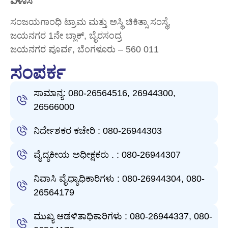
ವಿಳಾಸ
ಸಂಜಯಗಾಂಧಿ ಟ್ರಾಮ ಮತ್ತು ಅಸ್ಥಿ ಚಿಕಿತ್ಸಾ ಸಂಸ್ಥೆ,
ಜಯನಗರ 1ನೇ ಬ್ಲಾಕ್, ಬೈರಸಂದ್ರ
ಜಯನಗರ ಪೂರ್ವ, ಬೆಂಗಳೂರು – 560 011
ಸಂಪರ್ಕ
ಸಾಮಾನ್ಯ: 080-26564516, 26944300,
26566000
ನಿರ್ದೇಶಕರ ಕಚೇರಿ : 080-26944303
ವೈದ್ಯಕೀಯ ಅಧೀಕ್ಷಕರು . : 080-26944307
ನಿವಾಸಿ ವೈಧ್ಯಾಧಿಕಾರಿಗಳು : 080-26944304, 080-
26564179
ಮುಖ್ಯ ಆಡಳಿತಾಧಿಕಾರಿಗಳು : 080-26944337, 080-